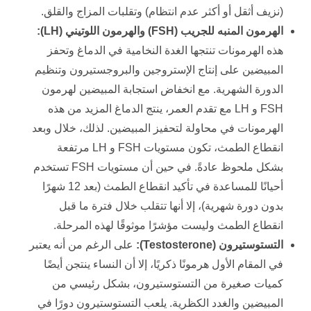
(نزيف أثقل أو أكثر عدم انتظام) وتقلبات المزاج والقلق.
الهرمون المنبه للجريب (
FSH
) والهرمون اللوتيني (
LH
):
هذه الهرمونات تنتجها الغدة النخامية في الدماغ وتحفز
المبيضين على إنتاج الإستروجين والبروجستيرون وتنظيم
الدورة الشهرية. مع انخفاض استجابة المبيضين لهرمون
FSH و LH مع تقدم العمر، ينتج الدماغ المزيد من هذه
الهرمونات في محاولة لتحفيز المبيضين. لذلك، خلال وبعد
انقطاع الطمث، تكون مستويات FSH و LH مرتفعة
بشكل ملحوظ عادةً. في حين أن مستويات FSH تستخدم
أحيانًا للمساعدة في تأكيد انقطاع الطمث (بعد 12 شهرًا
بدون دورة شهرية)، إلا أنها تتقلب خلال فترة ما قبل
انقطاع الطمث وليست مؤشرًا موثوقًا لهذه المرحلة.
التستوستيرون (
Testosterone
):
على الرغم من أنه يعتبر
في المقام الأول هرمونًا ذكريًا، إلا أن النساء ينتجن أيضًا
كميات صغيرة من التستوستيرون، بشكل رئيسي من
المبيضين والغدد الكظرية. يلعب التستوستيرون دورًا في