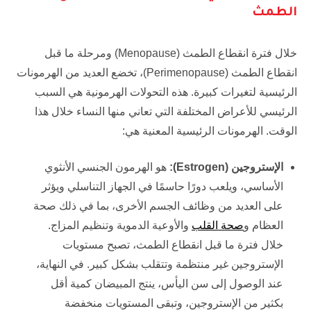
الطمث
خلال فترة انقطاع الطمث (Menopause) ومرحلة ما قبل
انقطاع الطمث (Perimenopause)، تخضع العديد من الهرمونات
الرئيسية لتغيرات كبيرة. هذه التحولات الهرمونية هي السبب
الرئيسي للأعراض المختلفة التي تعاني منها النساء خلال هذا
الوقت. الهرمونات الرئيسية المعنية هي:
الإستروجين (
Estrogen
):
هو الهرمون الجنسي الأنثوي
الأساسي، ويلعب دورًا حاسمًا في الجهاز التناسلي ويؤثر
على العديد من وظائف الجسم الأخرى، بما في ذلك صحة
العظام و
صحة القلب
والأوعية الدموية وتنظيم المزاج.
خلال فترة ما قبل انقطاع الطمث، تصبح مستويات
الإستروجين غير منتظمة وتتقلب بشكل كبير. في النهاية،
عند الوصول إلى سن اليأس، ينتج المبيضان كمية أقل
بكثير من الإستروجين، وتبقى المستويات منخفضة