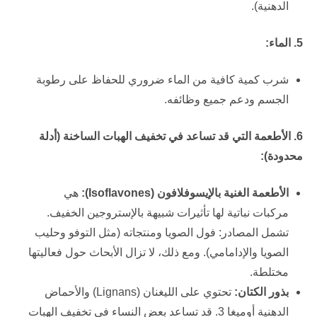
الدهنية).
5. الماء:
شرب كمية كافية من الماء ضروري للحفاظ على رطوبة
الجسم ودعم جميع وظائفه.
6. الأطعمة التي قد تساعد في تخفيف الهبات الساخنة (أدلة
محدودة):
الأطعمة الغنية بالإيسوفلافون (
Isoflavones
):
هي
مركبات نباتية لها تأثيرات شبيهة بالإستروجين الخفيف.
تشمل المصادر: فول الصويا ومنتجاته (مثل التوفو وحليب
الصويا والإدامامي). ومع ذلك، لا تزال الأبحاث حول فعاليتها
مختلطة.
بذور الكتان:
تحتوي على الليغنان (Lignans) والأحماض
الدهنية أوميغا 3. قد تساعد بعض النساء في تخفيف الهبات