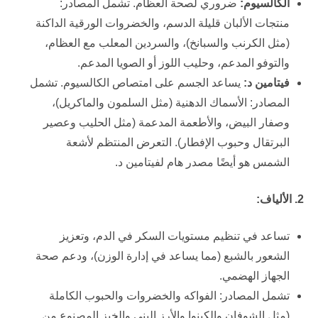
الكالسيوم:
ضروري لصحة العظام. تشمل المصادر:
منتجات الألبان قليلة الدسم، والخضروات الورقية الداكنة
(مثل الكرنب والسبانخ)، والسردين المعلب مع العظام،
والتوفو المدعم، وحليب اللوز أو الصويا المدعم.
فيتامين د:
يساعد الجسم على امتصاص الكالسيوم. تشمل
المصادر: الأسماك الدهنية (مثل السلمون والماكريل)،
وصفار البيض، والأطعمة المدعمة (مثل الحليب وعصير
البرتقال وحبوب الإفطار). التعرض المنتظم لأشعة
الشمس هو أيضًا مصدر هام لفيتامين د.
2. الألياف:
تساعد في تنظيم مستويات السكر في الدم، وتعزيز
الشعور بالشبع (مما يساعد في إدارة الوزن)، ودعم صحة
الجهاز الهضمي.
تشمل المصادر: الفواكه والخضروات والحبوب الكاملة
(مثل الشوفان والكينوا والأرز البني والخبز المصنوع من