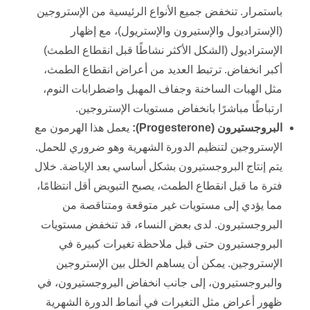
باستمرار. تنخفض جميع الأنواع الرئيسية من الإستروجين
(الإستراديول والإستيرون والإستريول)، مع إظهار
الإستراديول (الشكل الأكثر نشاطًا قبل انقطاع الطمث)
أكبر انخفاض. ترتبط العديد من أعراض انقطاع الطمث،
مثل الهبات الساخنة وجفاف المهبل واضطرابات النوم،
ارتباطًا مباشرًا بانخفاض مستويات الإستروجين.
البروجستيرون (
Progesterone
):
يعمل هذا الهرمون مع
الإستروجين لتنظيم الدورة الشهرية وهو ضروري للحمل.
يتم إنتاج البروجستيرون بشكل أساسي بعد الإباضة. خلال
فترة ما قبل انقطاع الطمث، يصبح التبويض أقل انتظامًا،
مما يؤدي إلى مستويات غير متوقعة ومتناقصة من
البروجستيرون. لدى بعض النساء، قد تنخفض مستويات
البروجستيرون حتى قبل ملاحظة تغيرات كبيرة في
الإستروجين. يمكن أن يساهم الخلل بين الإستروجين
والبروجستيرون، إلى جانب انخفاض البروجستيرون، في
ظهور أعراض مثل التغيرات في أنماط الدورة الشهرية