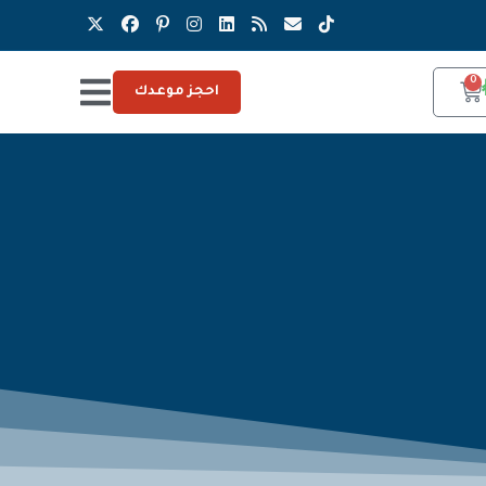
0
احجز موعدك