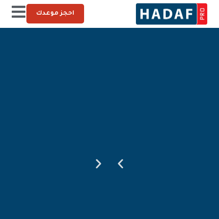
احجز موعدك