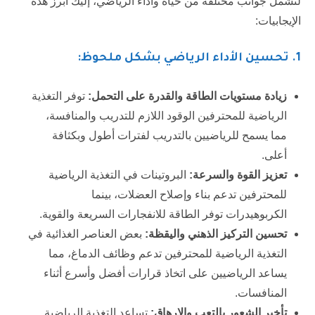
لتشمل جوانب مختلفة من حياة وأداء الرياضي، إليك أبرز هذه
الإيجابيات:
1. تحسين الأداء الرياضي بشكل ملحوظ:
زيادة مستويات الطاقة والقدرة على التحمل:
توفر التغذية
الرياضية للمحترفين الوقود اللازم للتدريب والمنافسة،
مما يسمح للرياضيين بالتدريب لفترات أطول وبكثافة
أعلى.
تعزيز القوة والسرعة:
البروتينات في التغذية الرياضية
للمحترفين تدعم بناء وإصلاح العضلات، بينما
الكربوهيدرات توفر الطاقة للانفجارات السريعة والقوية.
تحسين التركيز الذهني واليقظة:
بعض العناصر الغذائية في
التغذية الرياضية للمحترفين تدعم وظائف الدماغ، مما
يساعد الرياضيين على اتخاذ قرارات أفضل وأسرع أثناء
المنافسات.
تأخير الشعور بالتعب والإرهاق:
تساعد التغذية الرياضية