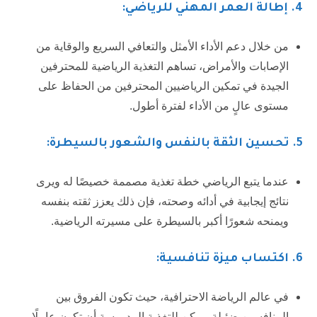
4
. إطالة العمر المهني للرياضي:
من خلال دعم الأداء الأمثل والتعافي السريع والوقاية من
الإصابات والأمراض، تساهم التغذية الرياضية للمحترفين
الجيدة في تمكين الرياضيين المحترفين من الحفاظ على
مستوى عالٍ من الأداء لفترة أطول.
5
. تحسين الثقة بالنفس والشعور بالسيطرة:
عندما يتبع الرياضي خطة تغذية مصممة خصيصًا له ويرى
نتائج إيجابية في أدائه وصحته، فإن ذلك يعزز ثقته بنفسه
ويمنحه شعورًا أكبر بالسيطرة على مسيرته الرياضية.
6.
اكتساب ميزة تنافسية:
في عالم الرياضة الاحترافية، حيث تكون الفروق بين
المنافسين ضئيلة، يمكن للتغذية المدروسة أن تكون عاملًا