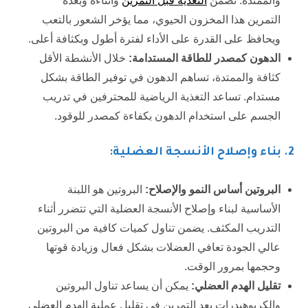
والممتدة. تضمن
التغذية قبل التمرين
وأثناءه وبعده
التمرين هذا المخزون الحيوي، مما يؤخر الشعور بالتعب
ويحافظ على القدرة على الأداء لفترة أطول وبكثافة أعلى.
الدهون كمصدر للطاقة المستدامة:
خلال الأنشطة الأقل
كثافة والممتدة، تساهم الدهون في توفير الطاقة بشكل
مستدام. تساعد التغذية الرياضية للمحترفين في تدريب
الجسم على استخدام الدهون بكفاءة كمصدر للوقود.
2.
بناء وإصلاح الأنسجة العضلية:
البروتين أساس النمو والإصلاح:
البروتين هو اللبنة
الأساسية لبناء وإصلاح الأنسجة العضلية التي تتضرر أثناء
التدريب المكثف. يضمن تناول كميات كافية من البروتين
عالي الجودة تعافي العضلات بشكل فعال وزيادة قوتها
وحجمها بمرور الوقت.
تقليل الهدم العضلي:
يمكن أن يساعد تناول البروتين
والكربوهيدرات بعد التمرين في تقليل عملية الهدم العضلي