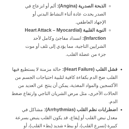
الذبحة الصدرية (
Angina
):
ألم أو انزعاج في
الصدر يحدث عادة أثناء النشاط البدني أو
الإجهاد العاطفي.
النوبة القلبية (
Heart Attack – Myocardial
Infarction
):
انسداد مفاجئ وكامل لأحد
الشرايين التاجية، مما يؤدي إلى تلف أو موت
جزء من عضلة القلب.
فشل القلب (
Heart Failure
):
حالة مزمنة لا يستطيع فيها
القلب ضخ الدم بكفاءة كافية لتلبية احتياجات الجسم من
الأكسجين والمواد المغذية، يمكن أن ينتج عن العديد من
الحالات الأخرى، مثل مرض الشريان التاجي وارتفاع ضغط
الدم.
اضطرابات نظم القلب (
Arrhythmias
):
مشاكل في
معدل نبض القلب أو إيقاع، قد يكون القلب ينبض بسرعة
كبيرة (تسرع القلب)، أو ببطء شديد (بطء القلب)، أو