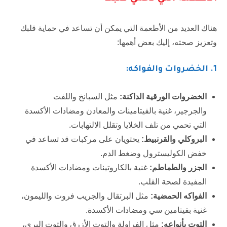
هناك العديد من الأطعمة التي يمكن أن تساعد في حماية قلبك
وتعزيز صحته، إليك بعض أهمها:
1
. الخضروات والفواكه:
الخضروات الورقية الداكنة:
مثل السبانخ واللفت
والجرجير، غنية بالفيتامينات والمعادن ومضادات الأكسدة
التي تحمي من تلف الخلايا وتقلل الالتهابات.
البروكلي والقرنبيط:
يحتويان على مركبات قد تساعد في
خفض الكوليسترول وضغط الدم.
الجزر والطماطم:
غنية بالكاروتينات ومضادات الأكسدة
المفيدة لصحة القلب.
الفواكه الحمضية:
مثل البرتقال والجريب فروت والليمون،
غنية بفيتامين سي ومضادات الأكسدة.
التوت بأنواعه:
مثل الفراولة والتوت الأزرق والتوت البري،