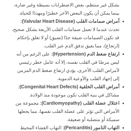
بشكل غير منتظم، بعض الاضطرابات بسيطة وغير ضارة،
بينما يمكن أن يكون البعض الآخر خطيرًا ومهددًا للحياة.
أمراض صمامات القلب (
Valvular Heart Disease
):
تحدث عندما لا تعمل صمامات القلب الأربعة بشكل صحيح،
قد تكون الصمامات ضيقة جدًا (تضيق) أو لا تغلق بإحكام
(ارتجاع)، مما يعيق تدفق الدم عبر القلب.
ارتفاع ضغط الدم (
Hypertension
):
على الرغم من أنه
ليس مرضًا في القلب نفسه، إلا أنه عامل خطر رئيسي
لأمراض القلب الأخرى، يؤدي ارتفاع ضغط الدم المزمن
إلى إجهاد القلب والأوعية الدموية.
أمراض القلب الخلقية (
Congenital Heart Defects
):
مشاكل في بنية القلب تكون موجودة منذ الولادة.
اعتلال عضلة القلب (
Cardiomyopathy
):
مجموعة من
الأمراض التي تؤثر على عضلة القلب نفسها، مما يجعلها
سميكة أو متصلبة أو ضعيفة.
التهاب التامور (
Pericarditis
):
التهاب الغشاء المحيط