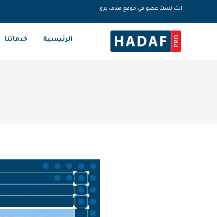
انت لست عضو في موقع هدف برو
الرئيسية
خدماتنا