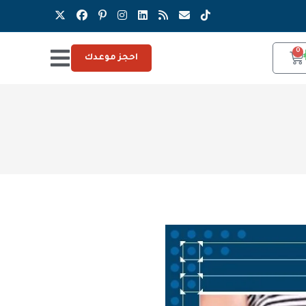
0
احجز موعدك