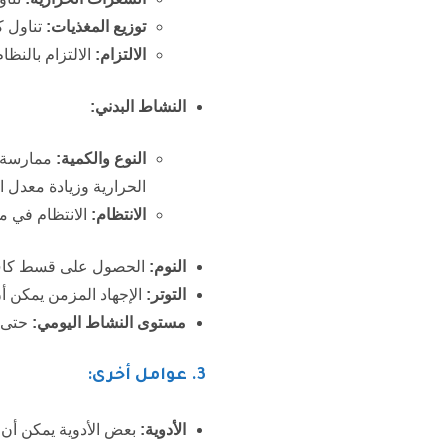
توزيع المغذيات:
تناول ك
الالتزام:
الالتزام بالنظا
النشاط البدني:
النوع والكمية:
ممارسة ا
الحرارية وزيادة معدل ا
الانتظام:
الانتظام في مم
النوم:
الحصول على قسط كافٍ من النوم (7-8 ساعات) يساعد على تنظيم الهرمونات 
التوتر:
الإجهاد المزمن يمكن أن
مستوى النشاط اليومي:
حتى ا
3
. عوامل أخرى:
الأدوية:
بعض الأدوية يمكن أن 