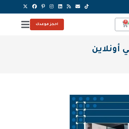
0
احجز موعدك
أونلاين