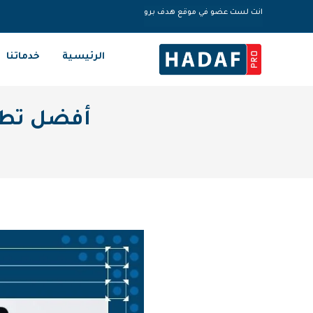
انت لست عضو في موقع هدف برو
الرئيسية
خدماتنا
أفضل تطب