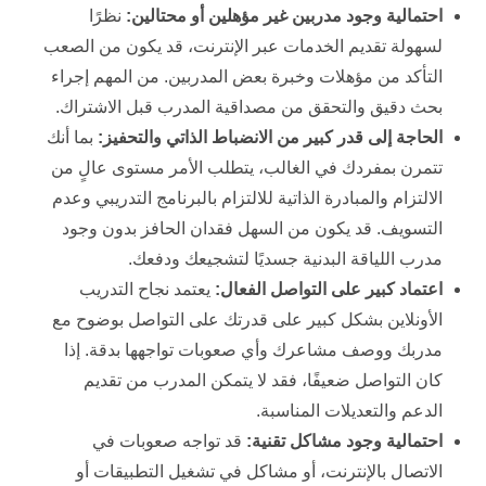
احتمالية وجود مدربين غير مؤهلين أو محتالين:
نظرًا
لسهولة تقديم الخدمات عبر الإنترنت، قد يكون من الصعب
التأكد من مؤهلات وخبرة بعض المدربين. من المهم إجراء
بحث دقيق والتحقق من مصداقية المدرب قبل الاشتراك.
الحاجة إلى قدر كبير من الانضباط الذاتي والتحفيز:
بما أنك
تتمرن بمفردك في الغالب، يتطلب الأمر مستوى عالٍ من
الالتزام والمبادرة الذاتية للالتزام بالبرنامج التدريبي وعدم
التسويف. قد يكون من السهل فقدان الحافز بدون وجود
مدرب اللياقة البدنية جسديًا لتشجيعك ودفعك.
اعتماد كبير على التواصل الفعال:
يعتمد نجاح التدريب
الأونلاين بشكل كبير على قدرتك على التواصل بوضوح مع
مدربك ووصف مشاعرك وأي صعوبات تواجهها بدقة. إذا
كان التواصل ضعيفًا، فقد لا يتمكن المدرب من تقديم
الدعم والتعديلات المناسبة.
احتمالية وجود مشاكل تقنية:
قد تواجه صعوبات في
الاتصال بالإنترنت، أو مشاكل في تشغيل التطبيقات أو