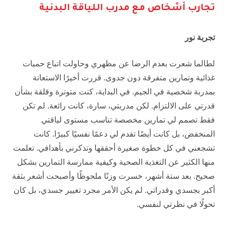
تجارب أشخاص مع مدرب اللياقة البدنية
تجربة نور
لطالما شعرت بعدم الرضا عن مظهري وحاولت اتباع حميات
غذائية وتمارين متفرقة دون جدوى. قررت أخيرًا الاستعانة
بمدربة شخصية في الجيم. في البداية، كنت متوترة وقلقة بشأن
قدرتي على الالتزام. لكن مدربتي، سارة، كانت رائعة. لم تكن
فقط تصمم لي تمارين مخصصة تناسب مستوى لياقتي
المنخفض، بل كانت أيضًا تقدم لي دعمًا نفسيًا كبيرًا. كانت
تشجعني في كل خطوة صغيرة أحققها وتذكرني بأهدافي. تعلمت
منها الكثير عن التغذية الصحية وكيفية ممارسة التمارين بشكل
صحيح. بعد ستة أشهر، خسرت وزنًا ملحوظًا وأصبحت أشعر بثقة
أكبر بجسدي وقدراتي. لم يكن الأمر مجرد تغيير جسدي، بل كان
تحولًا في نظرتي لنفسي.