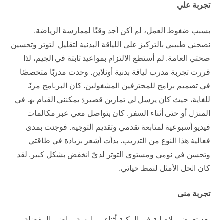
تجربة علي
بسبب ضغوط العمل، لم أكن أجد وقتًا لممارسة الرياضة.
نصحني طبيبي بالتركيز على اللياقة البدنية لتقليل التوتر وتحسين
صحتي العامة. لم أستطع الالتزام بمواعيد ثابتة في الجيم، لذا
قررت تجربة مدرب لياقة بدنية أونلاين. وجدت مدربًا متخصصًا
في تصميم برامج للمحترفين المشغولين. كان البرنامج مرنًا
للغاية، حيث كان يرسل لي تمارين قصيرة يمكنني القيام بها في
المنزل أو حتى أثناء السفر. كان يتواصل معي عبر مكالمات
فيديو أسبوعية لمتابعة تقدمي وتقديم التوجيه. فوجئت بمدى
فعالية هذا النوع من التدريب. بدأت أشعر بزيادة في طاقتي
وتحسن في نومي ومستوى التوتر لديّ انخفض بشكل كبير. لقد
كان الحل الأمثل لنمط حياتي.
تجربة منى
بعد تعرضي لإصابة في الركبة أثناء ممارسة رياضي المفضلة،