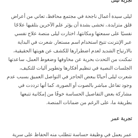
تجربة ليلى
ليلى سيدة أعمال ناجحة في مجتمع محافظ، تعاني من أعراض
قلق متزايدة.، تخشى بشدة أن يؤثر علم الآخرين بتلقيها علاجًا
نفسيًا على سمعتها ومكانتها، اختارت ليلى منصة علاج نفسي
عبر الإنترنت تتيح استخدام اسم مستعار. شعرت في البداية
بالارتياح الشديد لعدم اضطرارها للكشف عن هويتها الحقيقية،
تمكنت من التحدث بحرية عن مخاوفها وضغوط العمل، ساعدتها
الجلسات النصية في تنظيم أفكارها وتطوير آليات للتكيف،
شعرت ليلى أحيانًا ببعض الحاجز في التواصل العميق بسبب عدم
وجود تفاعل مباشر بالصوت أو الصورة، كما أنها ترددت في
مشاركة بعض التفاصيل الحساسة خوفًا من إمكانية تتبعها
بطريقة ما، على الرغم من ضمانات المنصة.
تجربة عمر
عمر يعمل في وظيفة حساسة تتطلب منه الحفاظ على سرية