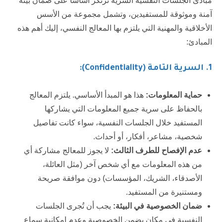
مبادئ الجلسات النفسية السرية ترتكز أساسًا على ضمان بيئة
آمنة وموثوقة للمستفيدين، وتشمل مجموعة من الأسس
الأخلاقية والمهنية التي يلتزم بها المعالج النفسي، إليك أهم هذه
المبادئ:
1.
السرية التامة (Confidentiality):
حماية المعلومات:
هذا هو المبدأ الأساسي. يلتزم المعالج
بالحفاظ على سرية جميع المعلومات التي يشاركها
المستفيد خلال الجلسات النفسية، سواء كانت تفاصيل
شخصية، مشاعر، أفكار، أو أحداث.
عدم الإفصاح للطرف الثالث:
لا يجوز للمعالج مشاركة أي
من هذه المعلومات مع أي شخص آخر (مثل العائلة،
الأصدقاء، الشريك، المؤسسات) دون موافقة صريحة
ومستنيرة من المستفيد.
ضمان الخصوصية في البيئة:
يجب أن تُجرى الجلسات
النفسية في مكان يضمن الخصوصية وعدم إمكانية سماع