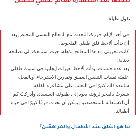
طفلها بعد استشارة معالج نفسي مختص
تقول علياء:
في أحد الأيام، قررتُ التحدث مع المعالج النفسي المختص بعد
أن بدأت ألاحظ قلق طفلي الملحوظ.
كانت تجربتي مع هذا المعالج مذهلة، حيث استمعتُ إلى نصائحه
بعناية.
بعد عدة جلسات، بدأتُ ألاحظ تغيرات إيجابية في سلوك طفلي.
علمتُه تقنيات التنفس العميق وتمارين الاسترخاء، وبالفعل،
ساعده ذلك كثيرًا في التغلب على مشاعره القلقة.
شعرتُ بالفخر لرؤيته يعود إلى طفولته السعيدة، وأدركتُ كم
أن الاستعانة بالمتخصصين يمكن أن تحدث فرقًا كبيرًا في حياة
أطفالنا.
ما هو القلق عند الأطفال والمراهقين؟