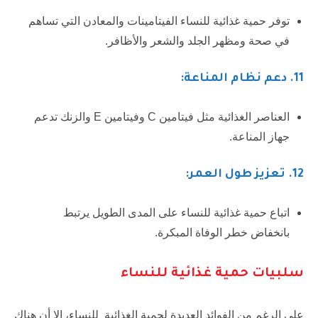
توفر حمية غذائية للنساء الفيتامينات والمعادن التي تساهم
في صحة ومظهر الجلد والشعر والأظافر.
11
. دعم نظام المناعة:
العناصر الغذائية مثل فيتامين C وفيتامين E والزنك تدعم
جهاز المناعة.
12. تعزيز طول العمر:
اتباع حمية غذائية للنساء على المدى الطويل يرتبط
بانخفاض خطر الوفاة المبكرة.
سلبيات حمية غذائية للنساء
على الرغم من الفوائد العديدة لحمية الغذائية للنساء، إلا أن هناك