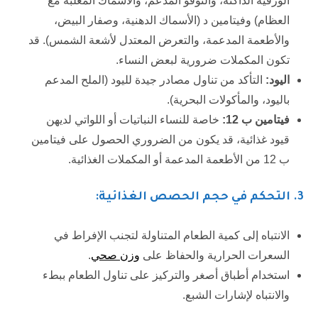
الورقية الداكنة، والتوفو المدعم، والأسماك المعلبة مع
العظام) وفيتامين د (الأسماك الدهنية، وصفار البيض،
والأطعمة المدعمة، والتعرض المعتدل لأشعة الشمس). قد
تكون المكملات ضرورية لبعض النساء.
اليود:
التأكد من تناول مصادر جيدة لليود (الملح المدعم
باليود، والمأكولات البحرية).
فيتامين ب 12:
خاصة للنساء النباتيات أو اللواتي لديهن
قيود غذائية، قد يكون من الضروري الحصول على فيتامين
ب 12 من الأطعمة المدعمة أو المكملات الغذائية.
3
. التحكم في حجم الحصص الغذائية:
الانتباه إلى كمية الطعام المتناولة لتجنب الإفراط في
السعرات الحرارية والحفاظ على
وزن صحي
.
استخدام أطباق أصغر والتركيز على تناول الطعام ببطء
والانتباه لإشارات الشبع.