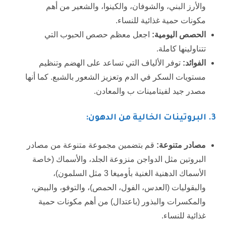
والأرز البني، والشوفان، والكينوا، والشعير من أهم
مكونات حمية غذائية للنساء.
الحصص اليومية:
اجعل معظم حصص الحبوب التي
تتناولينها كاملة.
الفوائد:
توفر الألياف التي تساعد على الهضم وتنظيم
مستويات السكر في الدم وتعزيز الشعور بالشبع. كما أنها
مصدر جيد لفيتامينات ب والمعادن.
3
. البروتينات الخالية من الدهون:
مصادر متنوعة:
قم بتضمين مجموعة متنوعة من مصادر
البروتين مثل الدواجن منزوعة الجلد، والأسماك (خاصة
الأسماك الدهنية الغنية بأوميغا 3 مثل السلمون)،
والبقوليات (العدس، الفول، الحمص)، والتوفو، والبيض،
والمكسرات والبذور (باعتدال) من أهم مكونات حمية
غذائية للنساء.