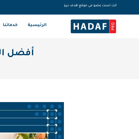
انت لست عضو في موقع هدف برو
الرئيسية
خدماتنا
أفضل ال