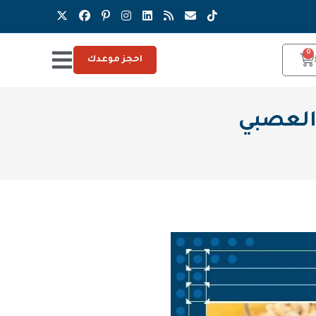
0
احجز موعدك
العصبي