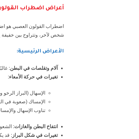
أعراض اضطراب القولو
اضطراب القولون العصبي هو اضط
شخص لآخر، وتتراوح بين خفيفة إ
الأعراض الرئيسية:
آلام وتقلصات في البطن
: غال
تغيرات في حركة الأمعاء
:
الإسهال (البراز الرخو وا
الإمساك (صعوبة في الت
تناوب الإسهال والإمسا
انتفاخ البطن والغازات
: الشعور
تغيرات في شكل البراز
: قد يك