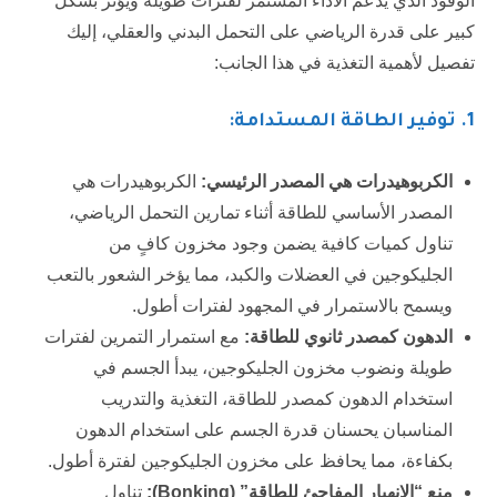
الوقود الذي يدعم الأداء المستمر لفترات طويلة ويؤثر بشكل
كبير على قدرة الرياضي على التحمل البدني والعقلي، إليك
تفصيل لأهمية التغذية في هذا الجانب:
1
. توفير الطاقة المستدامة:
الكربوهيدرات هي المصدر الرئيسي:
الكربوهيدرات هي
المصدر الأساسي للطاقة أثناء تمارين التحمل الرياضي،
تناول كميات كافية يضمن وجود مخزون كافٍ من
الجليكوجين في العضلات والكبد، مما يؤخر الشعور بالتعب
ويسمح بالاستمرار في المجهود لفترات أطول.
الدهون كمصدر ثانوي للطاقة:
مع استمرار التمرين لفترات
طويلة ونضوب مخزون الجليكوجين، يبدأ الجسم في
استخدام الدهون كمصدر للطاقة، التغذية والتدريب
المناسبان يحسنان قدرة الجسم على استخدام الدهون
بكفاءة، مما يحافظ على مخزون الجليكوجين لفترة أطول.
منع “الانهيار المفاجئ للطاقة” (
Bonking
):
تناول