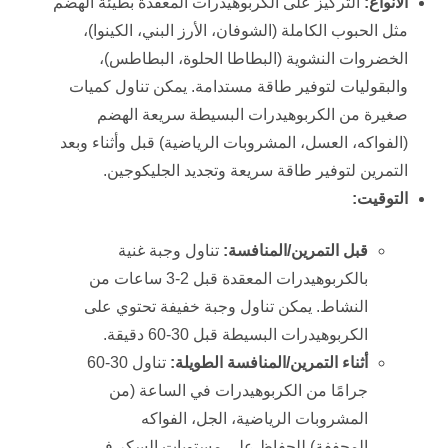
الأنواع:
التركيز على الكربوهيدرات المعقدة بطيئة الهضم
مثل الحبوب الكاملة (الشوفان، الأرز البني، الكينوا)،
الخضروات النشوية (البطاطا الحلوة، البطاطس)،
والبقوليات لتوفير طاقة مستدامة. يمكن تناول كميات
صغيرة من الكربوهيدرات البسيطة سريعة الهضم
(الفواكه، العسل، المشروبات الرياضية) قبل وأثناء وبعد
التمرين لتوفير طاقة سريعة وتجديد الجليكوجين.
التوقيت:
قبل التمرين/المنافسة:
تناول وجبة غنية
بالكربوهيدرات المعقدة قبل 2-3 ساعات من
النشاط. يمكن تناول وجبة خفيفة تحتوي على
الكربوهيدرات البسيطة قبل 30-60 دقيقة.
أثناء التمرين/المنافسة الطويلة:
تناول 30-60
جرامًا من الكربوهيدرات في الساعة (من
المشروبات الرياضية، الجل، الفواكه
المجففة) للحفاظ على مستويات السكر في