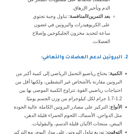
الدم وتأخير الإرهاق.
بعد التمرين/المنافسة:
تناول وجبة تحتوي
على الكربوهيدرات والبروتين في غضون
ساعة لتجديد مخزون الجليكوجين وإصلاح
العضلات.
2
. البروتين لدعم العضلات والتعافي:
الكمية:
يحتاج رياضيو التحمل الرياضي إلى كمية أكبر من
البروتين مقارنة بالأشخاص غير النشطين، ولكنها أقل من
احتياجات رياضيي القوة. تتراوح الكمية الموصى بها بين
1.2-1.7 جرام لكل كيلوجرام من وزن الجسم يوميًا.
الأنواع:
التركيز على مصادر البروتين الكاملة عالية الجودة
مثل الدواجن، الأسماك، اللحوم الحمراء قليلة الدهن،
البيض، منتجات الألبان قليلة الدسم، والبقوليات.
التوقيت:
توزيع تناول البروتين على مدار اليوم، مع التركيز