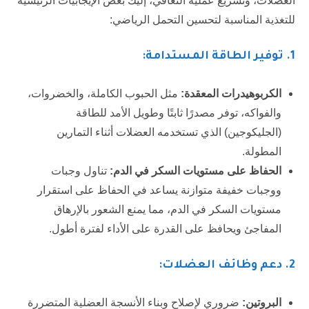
العضلات، وتسريع عملية التعافي، إليك بعض الإيجابيات الرئيسية
للتغذية المناسبة لتحسين التحمل الرياضي:
1. توفير الطاقة المستدامة:
الكربوهيدرات المعقدة:
مثل الحبوب الكاملة، والخضروات،
والفواكه، توفر مصدرًا ثابتًا وطويل الأمد للطاقة
(الجليكوجين) الذي تستخدمه العضلات أثناء التمارين
المطولة.
الحفاظ على مستويات السكر في الدم:
تناول وجبات
ووجبات خفيفة متوازنة يساعد في الحفاظ على استقرار
مستويات السكر في الدم، مما يمنع الشعور بالإرهاق
المفاجئ ويحافظ على القدرة على الأداء لفترة أطول.
2.
دعم وظائف العضلات:
البروتين:
ضروري لإصلاح وبناء الأنسجة العضلية المتضررة