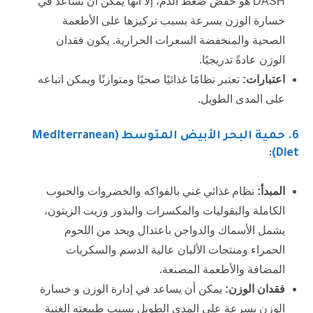
DASH هو خفض ضغط الدم، إلا أنها يمكن أن تساعد في
خسارة الوزن بسرعة بسبب تركيزها على الأطعمة
الصحية والمنخفضة السعرات الحرارية. يكون فقدان
الوزن عادةً تدريجيًا.
اعتبارات:
تعتبر نظامًا غذائيًا صحيًا ومتوازنًا ويمكن اتباعه
على المدى الطويل.
6.
حمية البحر الأبيض المتوسط (Mediterranean
Diet):
المبدأ:
نظام غذائي غني بالفواكه والخضروات والحبوب
الكاملة والبقوليات والمكسرات والبذور وزيت الزيتون،
يشمل الأسماك والدواجن باعتدال ويحد من اللحوم
الحمراء ومنتجات الألبان عالية الدسم والسكريات
المضافة والأطعمة المصنعة.
فقدان الوزن:
يمكن أن يساعد في إدارة الوزن و خسارة
الوزن بسرعة على المدى الطويل بسبب طبيعته الغنية