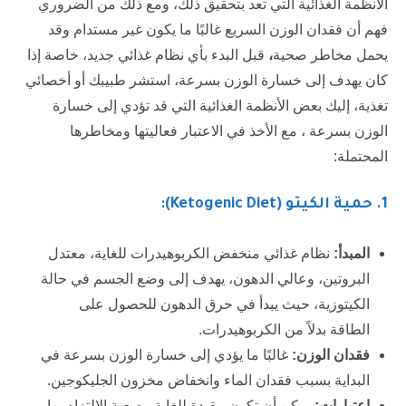
الأنظمة الغذائية التي تعد بتحقيق ذلك، ومع ذلك من الضروري
فهم أن فقدان الوزن السريع غالبًا ما يكون غير مستدام وقد
يحمل مخاطر صحية
،
قبل البدء بأي نظام غذائي جديد، خاصة إذا
كان يهدف إلى خسارة الوزن بسرعة، استشر طبيبك أو أخصائي
تغذية، إليك بعض الأنظمة الغذائية التي قد تؤدي إلى خسارة
الوزن بسرعة ، مع الأخذ في الاعتبار فعاليتها ومخاطرها
المحتملة:
1
. حمية الكيتو (Ketogenic Diet):
المبدأ:
نظام غذائي منخفض الكربوهيدرات للغاية، معتدل
البروتين، وعالي الدهون، يهدف إلى وضع الجسم في حالة
الكيتوزية، حيث يبدأ في حرق الدهون للحصول على
الطاقة بدلاً من الكربوهيدرات.
فقدان الوزن:
غالبًا ما يؤدي إلى خسارة الوزن بسرعة في
البداية بسبب فقدان الماء وانخفاض مخزون الجليكوجين.
اعتبارات:
يمكن أن تكون مقيدة للغاية وصعبة الالتزام بها