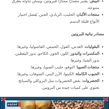
البيض
: يعتبر مصدرًا ممتازًا للبروتين، ويمكن تناوله بطرق
متنوعة.
منتجات الألبان
: الحليب، الزبادي، الجبن. يُفضل اختيار
الأنواع قليلة الدسم.
مصادر نباتية للبروتين
البقوليات
: العدس، الفول، الحمص، الفاصوليا، وغيرها.
المكسرات والبذور
: اللوز، الجوز، الكاجو، بذور اليقطين،
بذور الشيا، وغيرها.
منتجات الصويا
: التوفو، حليب الصويا، وغيرها.
الحبوب الكاملة
: الكينوا، الأرز البني، الشوفان، وغيرها.
الخضروات
: بعض الخضروات مثل البروكلي والسبانخ
تحتوي على كميات جيدة من البروتين.